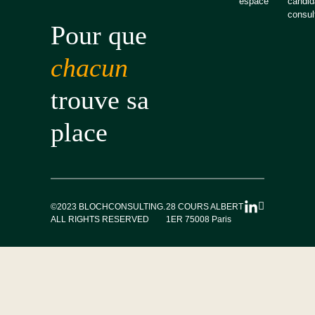
espace
candid
consult
Pour que
chacun
trouve sa
place
©2023 BLOCHCONSULTING.
28 COURS ALBERT
ALL RIGHTS RESERVED
1ER 75008 Paris